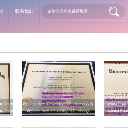
助
联系我们
in-Green
diploma from University of Pittsburgh匹兹
diploma from 
in-Green
diploma from University of Pittsburgh
diploma from
业证书
堡大学毕业证书
佐