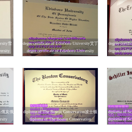
ersity雪
degee certificate of Edinboro University艾丁
degree certifi
ersity
degee certificate of Edinboro University
degree certifi
堡罗大学毕业证书
sity俄亥俄
diploma of The Boston Conservation波士顿
diploma of Sch
rsity
diploma of The Boston Conservation
diploma of Sch
音乐学院毕业证
席