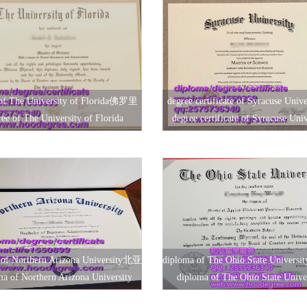
 of The University of Florida佛罗里
degree certificate of Syracuse Univ
ree of The University of Florida
degree certificate of Syracuse Univ
达大学毕业证书
城大学毕业证书
 of Northern Arizona University北亚
diploma of The Ohio State Univer
ma of Northern Arizona University
diploma of The Ohio State Unive
利桑那大学毕业证书
州立大学毕业证书