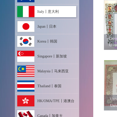
Italy丨意大利
Japan丨日本
Unive
Korea丨韩国
Unive
ce
Singapore丨新加坡
Malaysia丨马来西亚
Thailand丨泰国
Univ
HK/OMA/TPE丨港澳台
Univ
ce
Canada丨加拿大