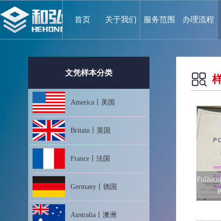
首页
关于我们
服务范围
办理流程
文凭样本分类
America丨美国
Britain丨英国
France丨法国
Polite
Germany丨德国
P
Australia丨澳洲