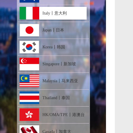
Italy丨意大利
Japan丨日本
Korea丨韩国
Singapore丨新加坡
Malaysia丨马来西亚
Thailand丨泰国
HK/OMA/TPE丨港澳台
Canada丨加拿大